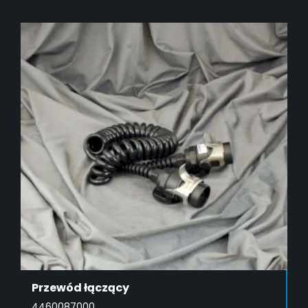
ADD TO CART
Przewód łączący
4460087000