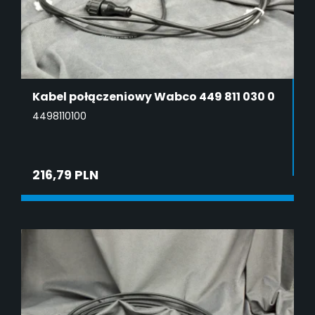
Kabel połączeniowy Wabco 449 811 030 0
4498110100
216,79 PLN
ADD TO CART