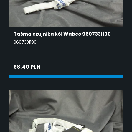
Taśma czujnika kół Wabco 9607331190
9607331190
98,40 PLN
ADD TO CART