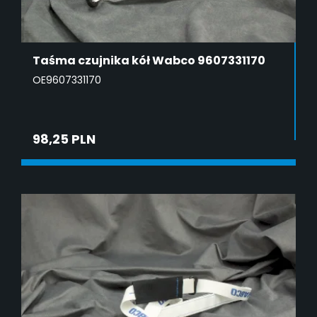
Taśma czujnika kół Wabco 9607331170
OE9607331170
98,25 PLN
ADD TO CART