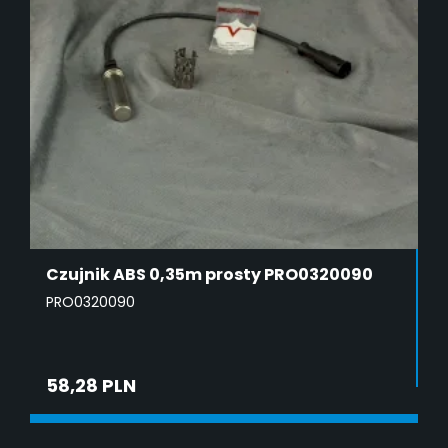
Czujnik ABS 0,35m prosty PRO0320090
PRO0320090
58,28 PLN
ADD TO CART