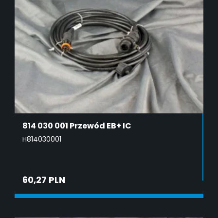
814 030 001 Przewód EB+ IC
H814030001
60,27 PLN
ADD TO CART