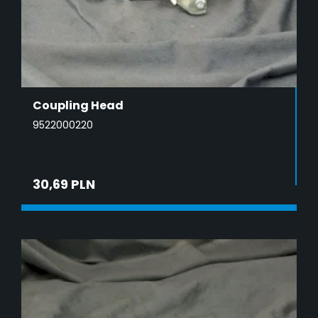
Coupling Head
9522000220
30,69 PLN
ADD TO CART