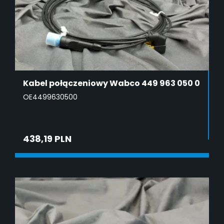
Kabel połączeniowy Wabco 449 963 050 0
OE4499630500
438,19 PLN
ADD TO CART