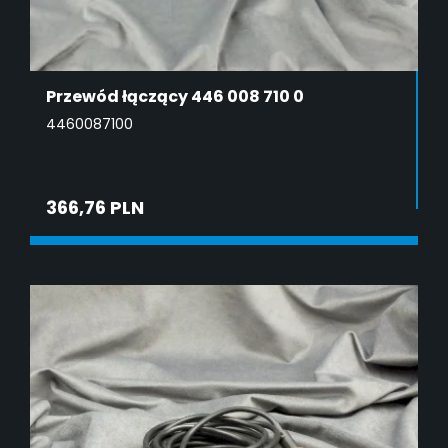
Przewód łączący 446 008 710 0
4460087100
366,76 PLN
ADD TO CART