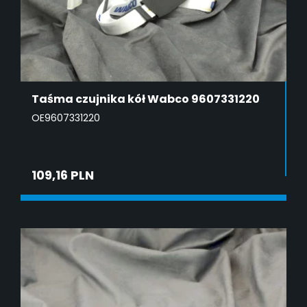
Taśma czujnika kół Wabco 9607331220
OE9607331220
109,16 PLN
ADD TO CART