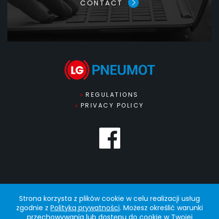
CONTACT
REGULATIONS
PRIVACY POLICY
Strona korzysta z plików cookie w celu realizacji usług
zgodnie z
Polityką prywatności
. Możesz określić warunki
© 2022 PNEUMOT
PROJEKT GRAFICZNY I WYKONANIE:
AGENCJA INTERAKTYWNA BULL
przechowywania lub dostępu do cookie w Twojej