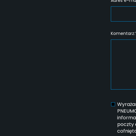
Adres e-mai
Komentarz:
Wyrażam
PNEUMOT
informa
poczty 
cofnięt