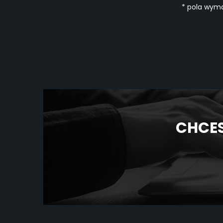
* pola wym
CHCES