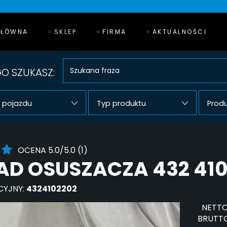
GŁÓWNA
SKLEP
FIRMA
AKTUALNOŚCI
O SZUKASZ:
 pojazdu
Typ produktu
Prod
OCENA 5.0/5.0 (1)
D OSUSZACZA 432 410 
CYJNY:
4324102202
NETTO
BRUTTO