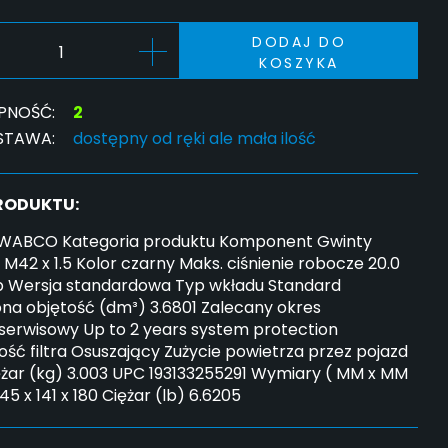
DODAJ DO
KOSZYKA
PNOŚĆ:
2
STAWA:
dostępny od ręki ale mała ilość
PRODUKTU:
WABCO Kategoria produktu Komponent Gwinty
M42 x 1.5 Kolor czarny Maks. ciśnienie robocze 20.0
p Wersja standardowa Typ wkładu Standard
na objętość (dm³) 3.6801 Zalecany okres
serwisowy Up to 2 years system protection
ść filtra Osuszający Zużycie powietrza przez pojazd
ężar (kg) 3.003 UPC 193133255291 Wymiary ( MM x MM
45 x 141 x 180 Ciężar (lb) 6.6205