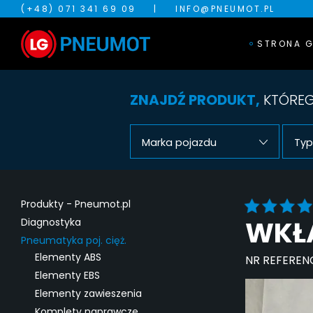
(+48) 071 341 69 09
|
INFO@PNEUMOT.PL
STRONA 
ZNAJDŹ PRODUKT,
KTÓREG
Marka pojazdu
Typ
Produkty - Pneumot.pl
WKŁA
Diagnostyka
Pneumatyka poj. cięż.
Elementy ABS
NR REFEREN
Elementy EBS
Elementy zawieszenia
Komplety naprawcze