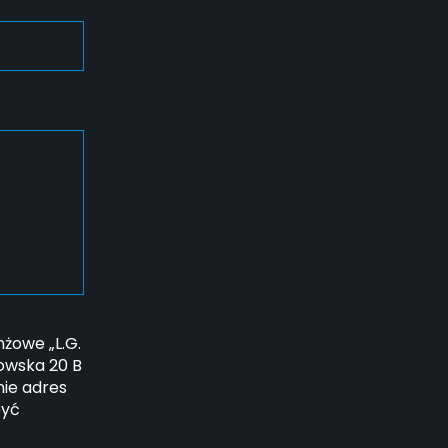
żowe „L.G.
howska 20 B
ie adres
być