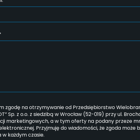
l:*
*
 zgodę na otrzymywanie od Przedsiębiorstwo Wielobran
” Sp. z o.o. z siedzibą w Wrocław (52-019) przy ul. Broc
cji marketingowych, a w tym oferty na podany przeze mn
elektronicznej. Przyjmuję do wiadomości, że zgoda może 
a w każdym czasie.