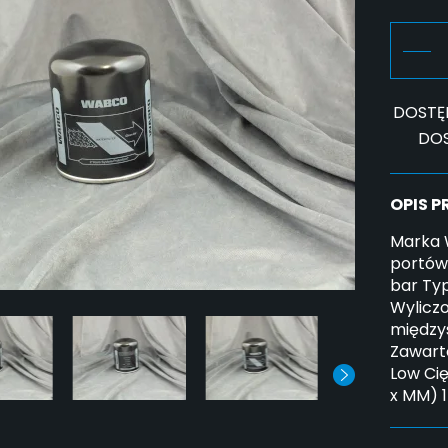
DOSTĘ
DO
OPIS 
Marka 
portów 
bar Ty
Wyliczo
między
Zawarto
Low Ci
x MM) 1