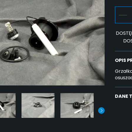
DOSTĘ
DO
OPIS 
Grzałk
osusza
DANE 