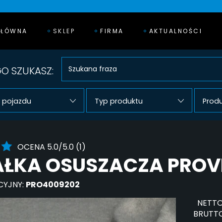
GŁÓWNA
SKLEP
FIRMA
AKTUALNOŚCI
O SZUKASZ:
 pojazdu
Typ produktu
Prod
OCENA 5.0/5.0 (1)
ŁKA OSUSZACZA PROV
CYJNY:
PRO4009202
NETTO
BRUTTO