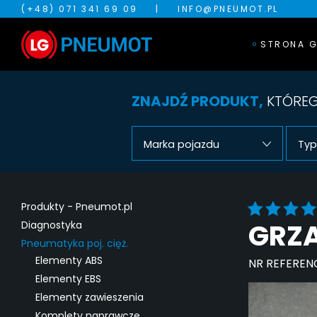
(+48) 071 341 69 09
|
INFO@PNEUMOT.PL
STRONA 
ZNAJDŹ PRODUKT,
KTÓREG
Marka pojazdu
Typ
Produkty - Pneumot.pl
GRZA
Diagnostyka
Pneumatyka poj. cięż.
Elementy ABS
NR REFEREN
Elementy EBS
Elementy zawieszenia
Komplety naprawcze