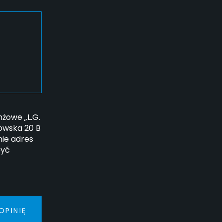
żowe „L.G.
howska 20 B
ie adres
być
OPINIĘ