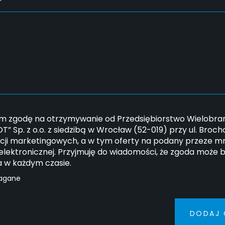
*
 zgodę na otrzymywanie od Przedsiębiorstwo Wielobran
” Sp. z o.o. z siedzibą w Wrocław (52-019) przy ul. Broc
cji marketingowych, a w tym oferty na podany przeze mn
elektronicznej. Przyjmuję do wiadomości, że zgoda może 
a w każdym czasie.
agane
DODAJ 