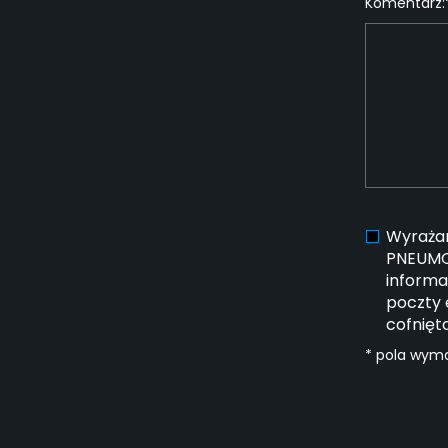
Komentarz:
Wyrażam
PNEUMOT
informa
poczty 
cofnięt
* pola wym