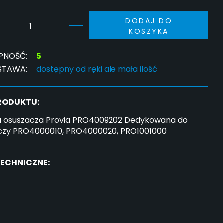
DODAJ DO
KOSZYKA
PNOŚĆ:
5
STAWA:
dostępny od ręki ale mała ilość
PRODUKTU:
a osuszacza Provia PRO4009202 Dedykowana do
czy PRO4000010, PRO4000020, PRO1001000
TECHNICZNE: