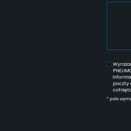
Wyrażam
PNEUMOT
informa
poczty 
cofnięt
* pola wym