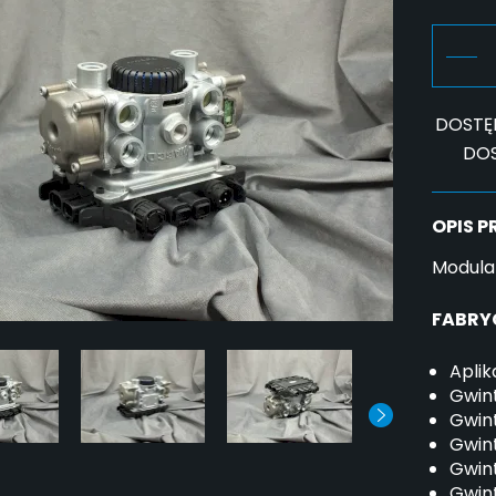
DOSTĘ
DO
OPIS 
Modula
FABRY
Apli
Gwint
Gwint
Gwint
Gwint
Gwint