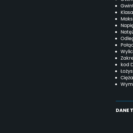
Gwint
Klasa
Maks.
Napię
Natę
Odle
Połąc
Wylic
Zakr
kod D
Łożys
Cięża
Wymia
DANE 