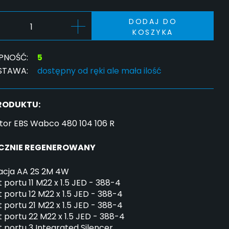
DODAJ DO
KOSZYKA
PNOŚĆ:
5
STAWA:
dostępny od ręki ale mała ilość
PRODUKTU:
tor EBS Wabco 480 104 106 R
CZNIE REGENEROWANY
kacja AA 2S 2M 4W
 portu 11 M22 x 1.5 JED - 388-4
 portu 12 M22 x 1.5 JED - 388-4
 portu 21 M22 x 1.5 JED - 388-4
 portu 22 M22 x 1.5 JED - 388-4
 portu 3 Integrated Silencer