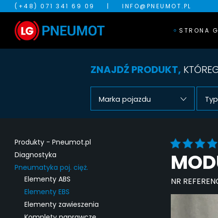
(+48) 071 341 69 09
|
INFO@PNEUMOT.PL
STRONA 
ZNAJDŹ PRODUKT,
KTÓREG
Marka pojazdu
Typ
Produkty - Pneumot.pl
MODU
Diagnostyka
Pneumatyka poj. cięż.
Elementy ABS
NR REFEREN
Elementy EBS
Elementy zawieszenia
Komplety naprawcze