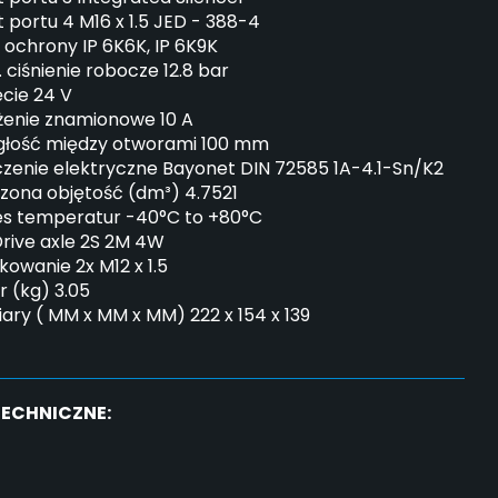
 portu 4 M16 x 1.5 JED - 388-4
 ochrony IP 6K6K, IP 6K9K
 ciśnienie robocze 12.8 bar
cie 24 V
żenie znamionowe 10 A
głość między otworami 100 mm
zenie elektryczne Bayonet DIN 72585 1A-4.1-Sn/K2
zona objętość (dm³) 4.7521
es temperatur -40°C to +80°C
rive axle 2S 2M 4W
kowanie 2x M12 x 1.5
r (kg) 3.05
ry ( MM x MM x MM) 222 x 154 x 139
TECHNICZNE: