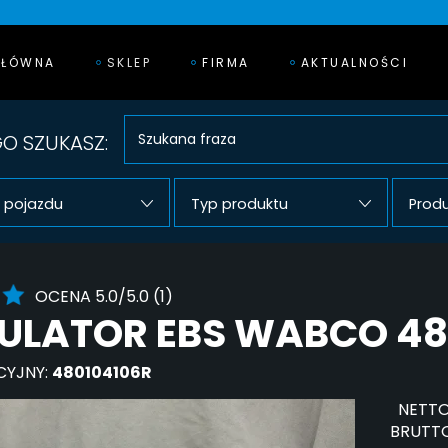
GŁÓWNA
SKLEP
FIRMA
AKTUALNOŚCI
O SZUKASZ:
 pojazdu
Typ produktu
Prod
OCENA 5.0/5.0 (1)
LATOR EBS WABCO 480
CYJNY:
480104106R
NETTO
BRUTTO