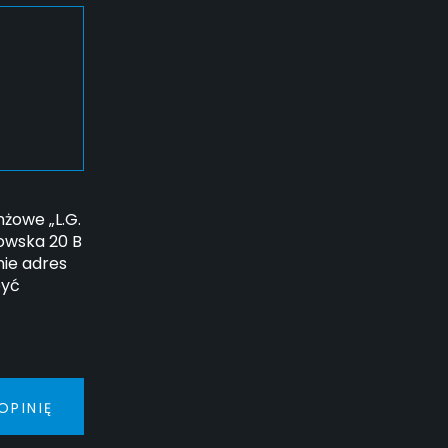
żowe „L.G.
howska 20 B
ie adres
być
OPINIĘ