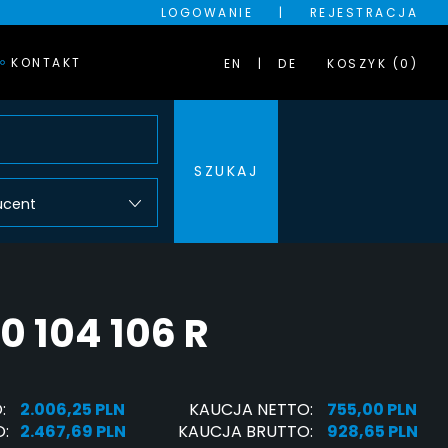
LOGOWANIE
|
REJESTRACJA
KONTAKT
EN
DE
KOSZYK (0)
SZUKAJ
ucent
 104 106 R
:
2.006,25 PLN
KAUCJA NETTO:
755,00 PLN
:
2.467,69 PLN
KAUCJA BRUTTO:
928,65 PLN