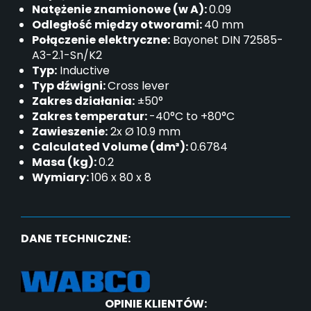
Natężenie znamionowe (w A):
0.09
Odległość między otworami:
40 mm
Połączenie elektryczne:
Bayonet DIN 72585-
A3-2.1-Sn/K2
Typ:
Inductive
Typ dźwigni:
Cross lever
Zakres działania:
±50°
Zakres temperatur:
-40°C to +80°C
Zawieszenie:
2x Ø 10.9 mm
Calculated Volume (dm³):
0.6784
Masa (kg):
0.2
Wymiary:
106 x 80 x 8
DANE TECHNICZNE:
OPINIE KLIENTÓW: