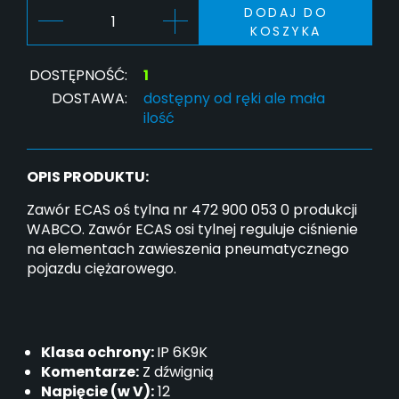
DODAJ DO
KOSZYKA
DOSTĘPNOŚĆ:
1
DOSTAWA:
dostępny od ręki ale mała
ilość
OPIS PRODUKTU:
Zawór ECAS oś tylna nr 472 900 053 0 produkcji
WABCO. Zawór ECAS osi tylnej reguluje ciśnienie
na elementach zawieszenia pneumatycznego
pojazdu ciężarowego.
Klasa ochrony:
IP 6K9K
Komentarze:
Z dźwignią
Napięcie (w V):
12