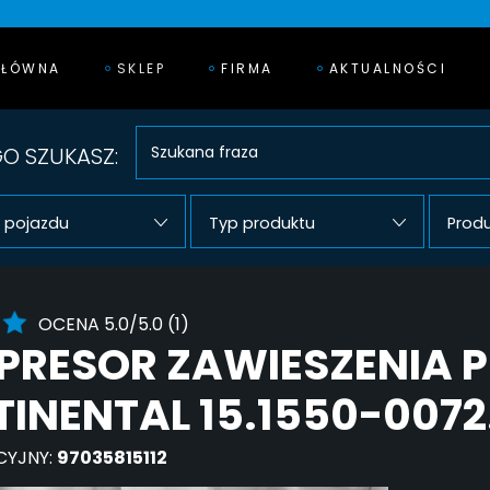
GŁÓWNA
SKLEP
FIRMA
AKTUALNOŚCI
O SZUKASZ:
 pojazdu
Typ produktu
Prod
OCENA 5.0/5.0 (1)
PRESOR ZAWIESZENIA
INENTAL 15.1550-0072
CYJNY:
97035815112