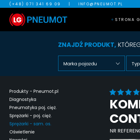
(+48) 071 341 69 09
|
INFO@PNEUMOT.PL
STRONA 
ZNAJDŹ PRODUKT,
KTÓREG
Marka pojazdu
Typ
Produkty - Pneumot.pl
KOM
Diagnostyka
Pneumatyka poj. cięż.
CONT
Sprężarki - poj. cięż.
Sprężarki - sam. os.
NR REFEREN
Oświetlenie