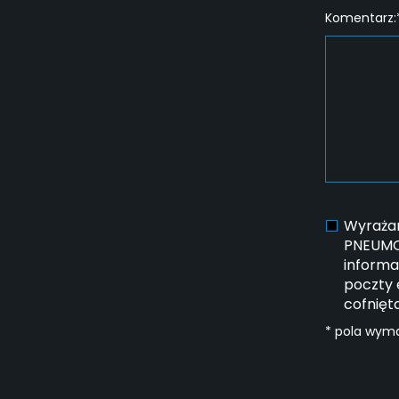
Komentarz:
Wyrażam
PNEUMOT
informa
poczty 
cofnięt
* pola wym