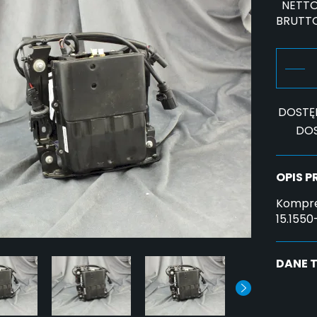
NETTO
BRUTTO
DOSTĘ
DO
OPIS 
Kompre
15.155
DANE 