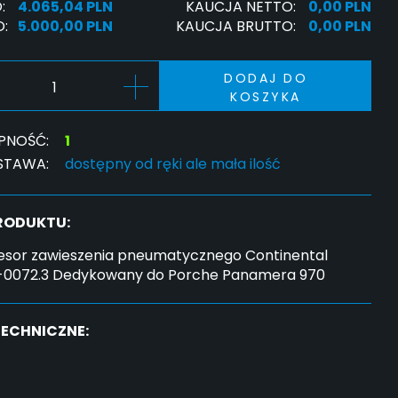
:
4.065,04 PLN
KAUCJA NETTO:
0,00 PLN
:
5.000,00 PLN
KAUCJA BRUTTO:
0,00 PLN
DODAJ DO
KOSZYKA
PNOŚĆ:
1
STAWA:
dostępny od ręki ale mała ilość
PRODUKTU:
sor zawieszenia pneumatycznego Continental
0-0072.3 Dedykowany do Porche Panamera 970
TECHNICZNE: