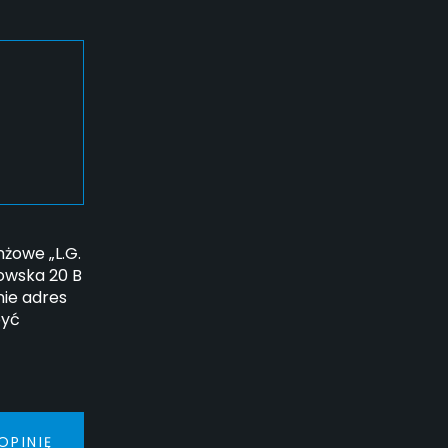
żowe „L.G.
howska 20 B
ie adres
być
OPINIĘ