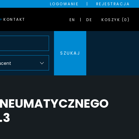
LOGOWANIE
|
REJESTRACJA
KONTAKT
EN
DE
KOSZYK (0)
SZUKAJ
ucent
 PNEUMATYCZNEGO
.3