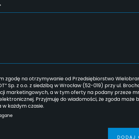
*
 zgodę na otrzymywanie od Przedsiębiorstwo Wielobran
” Sp. z o.o. z siedzibą w Wrocław (52-019) przy ul. Broc
cji marketingowych, a w tym oferty na podany przeze mn
elektronicznej. Przyjmuję do wiadomości, że zgoda może 
a w każdym czasie.
agane
DODAJ 