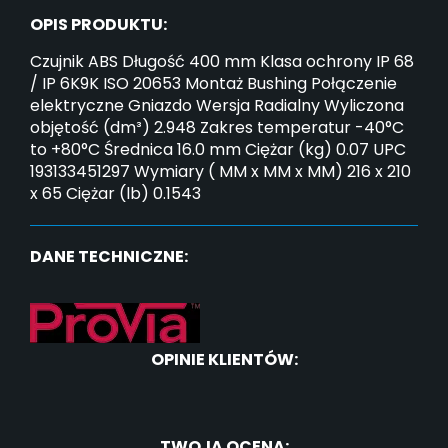
OPIS PRODUKTU:
Czujnik ABS Długość 400 mm Klasa ochrony IP 68
/ IP 6K9K ISO 20653 Montaż Bushing Połączenie
elektryczne Gniazdo Wersja Radialny Wyliczona
objętość (dm³) 2.948 Zakres temperatur -40°C
to +80°C Średnica 16.0 mm Ciężar (kg) 0.07 UPC
193133451297 Wymiary ( MM x MM x MM) 216 x 210
x 65 Ciężar (lb) 0.1543
DANE TECHNICZNE:
OPINIE KLIENTÓW:
TWOJA OCENA: