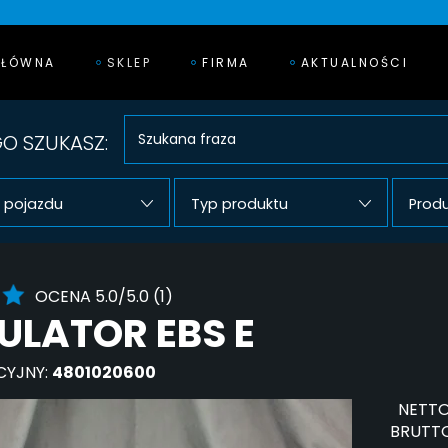
GŁÓWNA
SKLEP
FIRMA
AKTUALNOŚCI
O SZUKASZ:
 pojazdu
Typ produktu
Prod
OCENA 5.0/5.0 (1)
LATOR EBS E
CYJNY:
4801020600
NETTO
BRUTTO