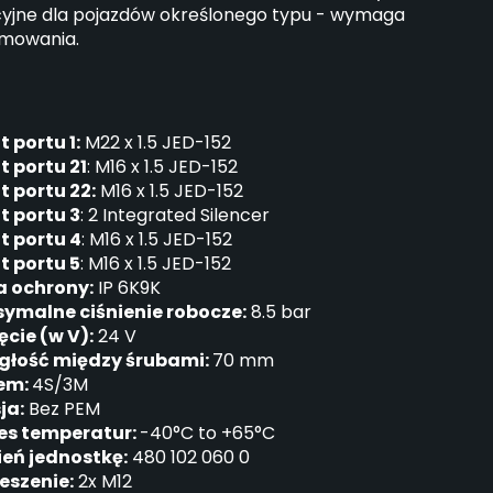
cyjne dla pojazdów określonego typu - wymaga
mowania.
 portu 1:
M22 x 1.5 JED-152
t portu 21
: M16 x 1.5 JED-152
t portu 22:
M16 x 1.5 JED-152
t portu 3
: 2 Integrated Silencer
t portu 4
: M16 x 1.5 JED-152
t portu 5
: M16 x 1.5 JED-152
a ochrony:
IP 6K9K
ymalne ciśnienie robocze:
8.5 bar
ęcie (w V):
24 V
głość między śrubami:
70 mm
em:
4S/3M
ja:
Bez PEM
es temperatur:
-40°C to +65°C
eń jednostkę:
480 102 060 0
eszenie:
2x M12