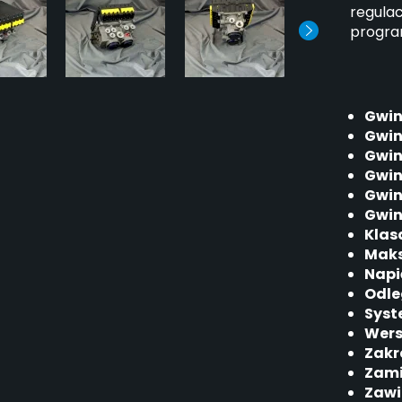
regula
progra
Gwint
Gwin
Gwin
Gwin
Gwin
Gwin
Klas
Maks
Napi
Odle
Syst
Wers
Zakr
Zami
Zawi