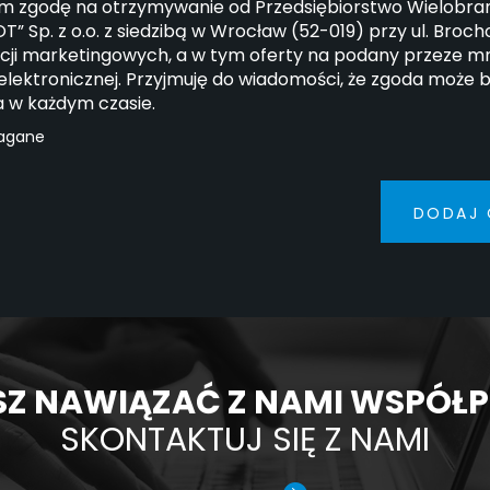
 zgodę na otrzymywanie od Przedsiębiorstwo Wielobran
” Sp. z o.o. z siedzibą w Wrocław (52-019) przy ul. Broc
cji marketingowych, a w tym oferty na podany przeze mn
elektronicznej. Przyjmuję do wiadomości, że zgoda może 
a w każdym czasie.
agane
DODAJ 
Z NAWIĄZAĆ Z NAMI WSPÓŁ
SKONTAKTUJ SIĘ Z NAMI