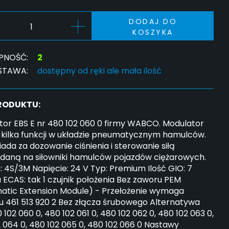
DODAJ DO
KOSZYKA
PNOŚĆ:
2
STAWA:
dostępny od ręki ale mała ilość
PRODUKTU:
tor EBS E nr 480 102 060 0 firmy WABCO. Modulator
 kilka funkcji w układzie pneumatycznym hamulców.
da za dozowanie ciśnienia i sterowanie siłą
adaną na siłowniki hamulców pojazdów ciężarowych.
 4S/3M Napięcie: 24 V Typ: Premium Ilość GIO: 7
 ECAS: tak 1 czujnik położenia Bez zaworu PEM
atic Extension Module) - Przełożenie wymaga
u 461 513 920 2 Bez złącza śrubowego Alternatywa
0 102 060 0, 480 102 061 0, 480 102 062 0, 480 102 063 0,
 064 0, 480 102 065 0, 480 102 066 0 Nastawy