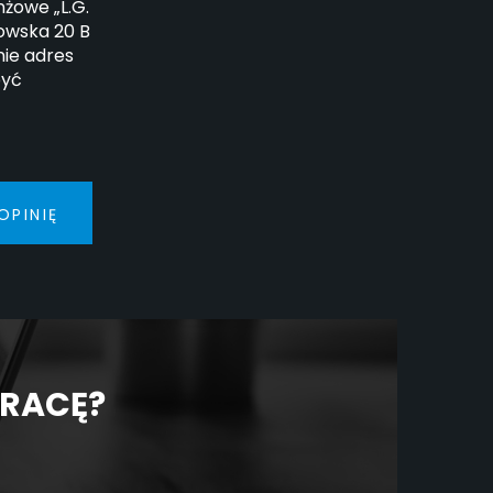
żowe „L.G.
howska 20 B
ie adres
być
OPINIĘ
PRACĘ?