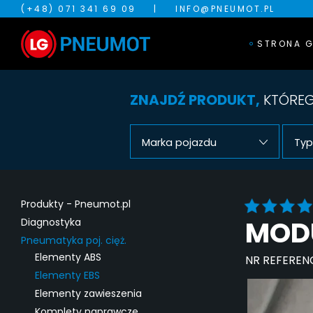
(+48) 071 341 69 09
|
INFO@PNEUMOT.PL
STRONA 
ZNAJDŹ PRODUKT,
KTÓREG
Marka pojazdu
Typ
Produkty - Pneumot.pl
MODU
Diagnostyka
Pneumatyka poj. cięż.
Elementy ABS
NR REFEREN
Elementy EBS
Elementy zawieszenia
Komplety naprawcze