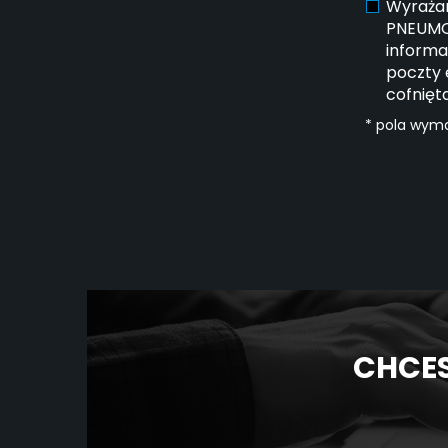
Wyrażam
PNEUMOT
informa
poczty 
cofnięt
* pola wym
CHCES