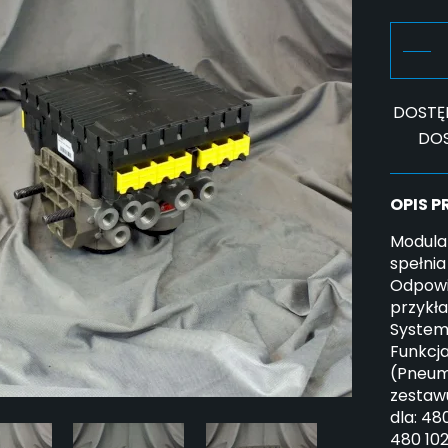
DOSTĘ
DO
OPIS 
Modula
spełnia
Odpowia
przykł
System:
Funkcja
(Pneum
zestaw
dla: 48
480 102