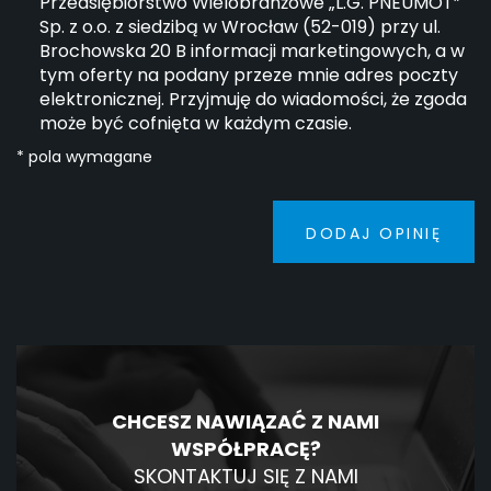
Przedsiębiorstwo Wielobranżowe „L.G. PNEUMOT”
Sp. z o.o. z siedzibą w Wrocław (52-019) przy ul.
Brochowska 20 B informacji marketingowych, a w
tym oferty na podany przeze mnie adres poczty
elektronicznej. Przyjmuję do wiadomości, że zgoda
może być cofnięta w każdym czasie.
* pola wymagane
DODAJ OPINIĘ
CHCESZ NAWIĄZAĆ Z NAMI
WSPÓŁPRACĘ?
SKONTAKTUJ SIĘ Z NAMI