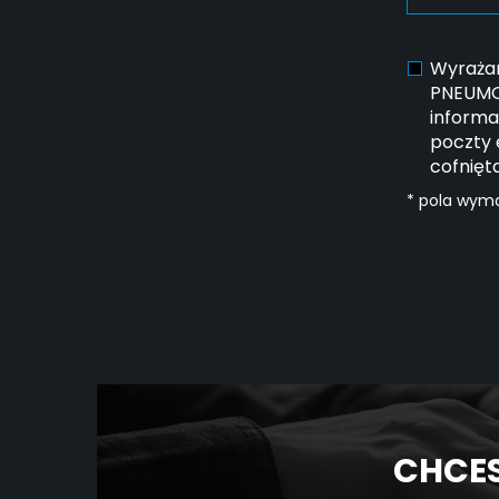
Wyrażam
PNEUMOT
informa
poczty 
cofnięt
* pola wym
CHCES