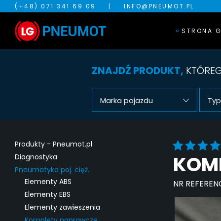
(+48) 071 341 69 09
|
INFO@PNEUMOT.PL
STRONA 
ZNAJDŹ PRODUKT,
KTÓREG
Marka pojazdu
Typ
Produkty - Pneumot.pl
KOM
Diagnostyka
Pneumatyka poj. cięż.
Elementy ABS
NR REFEREN
Elementy EBS
Elementy zawieszenia
Komplety naprawcze