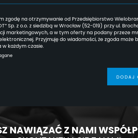
 zgodę na otrzymywanie od Przedsiębiorstwo Wielobran
” Sp. z o.o. z siedzibą w Wrocław (52-019) przy ul. Broc
cji marketingowych, a w tym oferty na podany przeze mn
elektronicznej. Przyjmuję do wiadomości, że zgoda może 
a w każdym czasie.
agane
DODAJ 
Z NAWIĄZAĆ Z NAMI WSPÓŁ