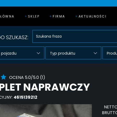
GŁÓWNA
SKLEP
FIRMA
AKTUALNOŚCI
O SZUKASZ:
 pojazdu
Typ produktu
Prod
OCENA 5.0/5.0 (1)
PLET NAPRAWCZY
CYJNY:
4615139212
NETTO
BRUTTO