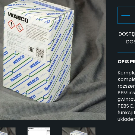
DOSTĘ
DO
OPIS 
Komple
Komple
rozsze
PEM ins
gwinto
TEBS E.
funkcji
układe