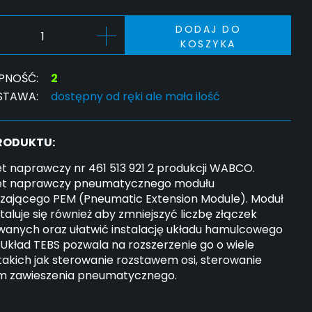
DODAJ DO
KOSZYKA
PNOŚĆ:
2
STAWA:
dostępny od ręki ale mała ilość
PRODUKTU:
t naprawczy nr 461 513 921 2 produkcji WABCO.
t naprawczy pneumatycznego modułu
rzającego PEM (Pneumatic Extension Module). Moduł
taluje się również aby zmniejszyć liczbę złączek
wanych oraz ułatwić instalację układu hamulcowego
 Układ TEBS pozwala na rozszerzenie go o wiele
 takich jak sterowanie rozstawem osi, sterowanie
m zawieszenia pneumatycznego.