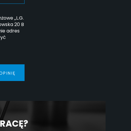
żowe „L.G.
howska 20 B
ie adres
być
OPINIĘ
PRACĘ?