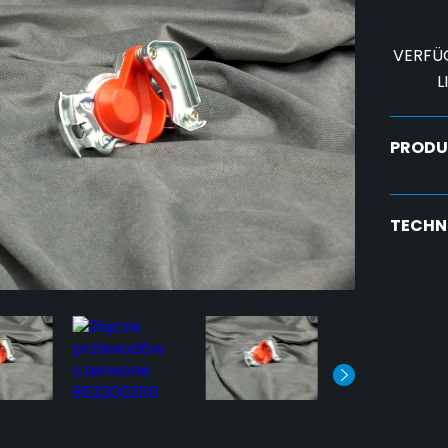
VERFÜ
L
PRODU
TECHN