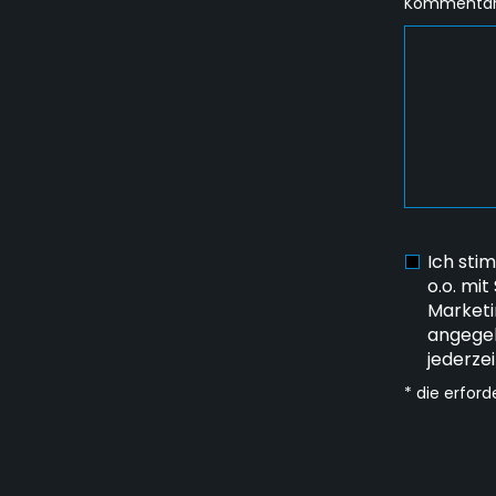
Kommentar
Ich sti
o.o. mit
Marketi
angegeb
jederze
* die erford