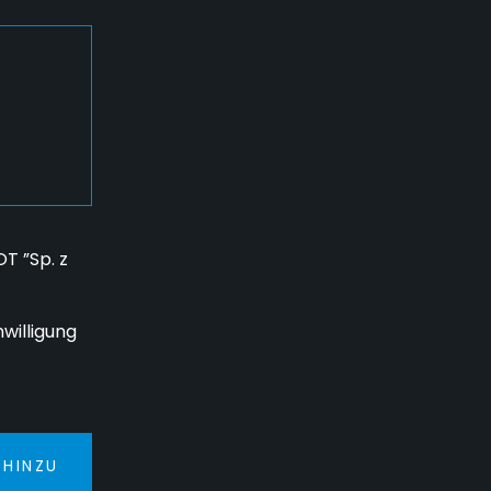
T ”Sp. z
willigung
 HINZU