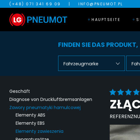
(+48) 071 341 69 09
|
INFO@PNEUMOT.PL
HAUPTSEITE
S
FINDEN SIE DAS PRODUKT,
Fahrzeugmarke
Fah
Geschäft
ZŁĄ
Diagnose von Druckluftbremsanlagen
Zawory pneumatyki hamulcowej
Elementy ABS
REFERENZN
Elementy EBS
Elementy zawieszenia
Reparatursätze