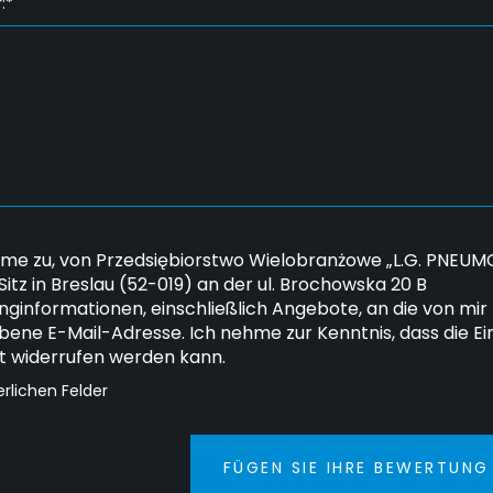
:*
mme zu, von Przedsiębiorstwo Wielobranżowe „L.G. PNEUMO
 Sitz in Breslau (52-019) an der ul. Brochowska 20 B
nginformationen, einschließlich Angebote, an die von mir
ene E-Mail-Adresse. Ich nehme zur Kenntnis, dass die Ein
it widerrufen werden kann.
erlichen Felder
FÜGEN SIE IHRE BEWERTUNG