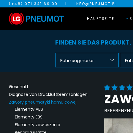
(+48) 071 341 69 09
|
INFO@PNEUMOT.PL
HAUPTSEITE
S
FINDEN SIE DAS PRODUKT,
Fahrzeugmarke
Fah
Geschäft
ZAWÓ
Diagnose von Druckluftbremsanlagen
Zawory pneumatyki hamulcowej
Elementy ABS
REFERENZN
Elementy EBS
Elementy zawieszenia
Reparatursätze