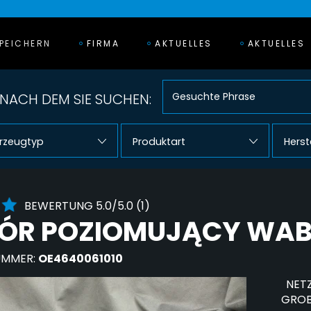
PEICHERN
FIRMA
AKTUELLES
AKTUELLES
NACH DEM SIE SUCHEN:
rzeugtyp
Produktart
Herst
BEWERTUNG 5.0/5.0 (1)
R POZIOMUJĄCY WABCO
UMMER:
OE4640061010
NETZ
GROB