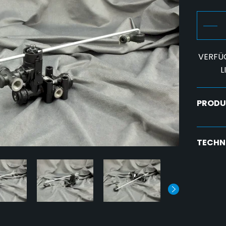
VERFÜ
L
PRODU
TECHN