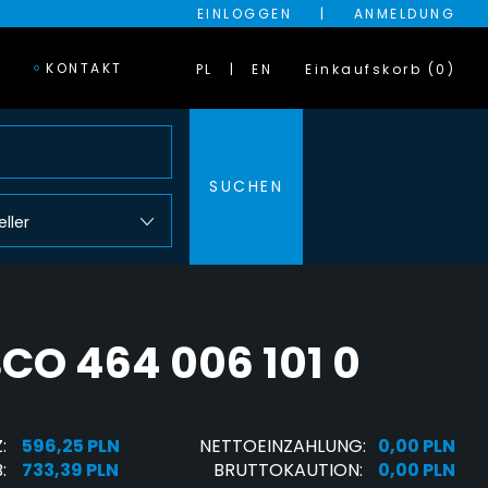
EINLOGGEN
|
ANMELDUNG
KONTAKT
PL
EN
Einkaufskorb (0)
SUCHEN
eller
 464 006 101 0
:
596,25 PLN
NETTOEINZAHLUNG:
0,00 PLN
:
733,39 PLN
BRUTTOKAUTION:
0,00 PLN