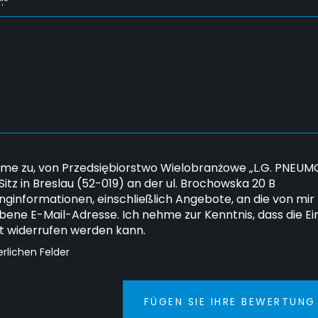
:*
mme zu, von Przedsiębiorstwo Wielobranżowe „L.G. PNEUMO
 Sitz in Breslau (52-019) an der ul. Brochowska 20 B
nginformationen, einschließlich Angebote, an die von mir
ene E-Mail-Adresse. Ich nehme zur Kenntnis, dass die Ein
it widerrufen werden kann.
erlichen Felder
FÜGEN SIE IHRE BEWERTUNG