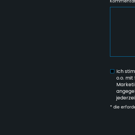
Kommentar
Ich sti
o.o. mit
Marketi
angegeb
jederze
* die erford