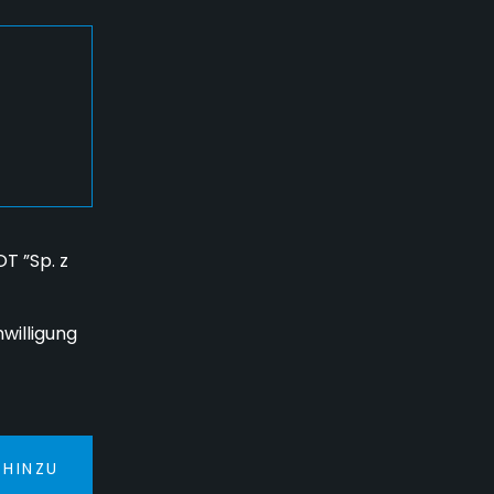
T ”Sp. z
willigung
 HINZU