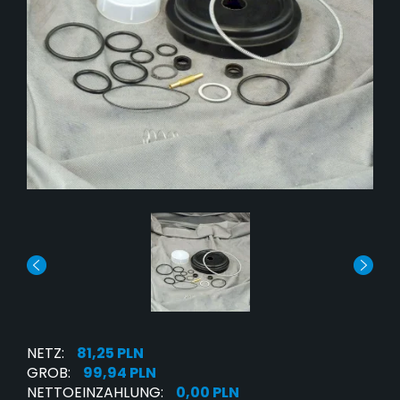
NETZ:
81,25 PLN
GROB:
99,94 PLN
NETTOEINZAHLUNG:
0,00 PLN