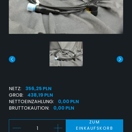
NETZ:
356,25 PLN
GROB:
438,19 PLN
NETTOEINZAHLUNG:
0,00 PLN
BRUTTOKAUTION:
0,00 PLN
ZUM
EINKAUFSKORB