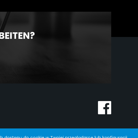
BEITEN?
b dostępu do cookie w Twojej przeglądarce lub konfiguracji