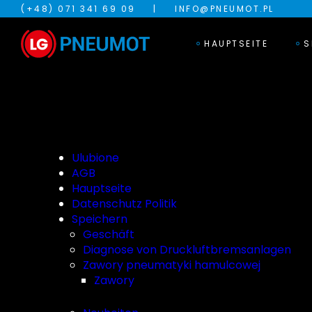
(+48) 071 341 69 09
|
INFO@PNEUMOT.PL
HAUPTSEITE
S
Ulubione
AGB
Hauptseite
Datenschutz Politik
Speichern
Geschäft
Diagnose von Druckluftbremsanlagen
Zawory pneumatyki hamulcowej
Zawory