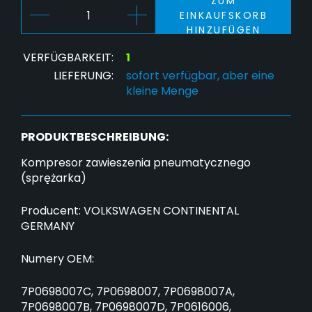
ZUM
EINKAUFSKORB
HINZUFÜGEN
VERFÜGBARKEIT:
1
LIEFERUNG:
sofort verfügbar, aber eine
kleine Menge
PRODUKTBESCHREIBUNG:
Kompresor zawieszenia pneumatycznego
(sprężarka)
Producent: VOLKSWAGEN CONTINENTAL
GERMANY
Numery OEM:
7P0698007C, 7P0698007, 7P0698007A,
7P0698007B, 7P0698007D, 7P0616006,