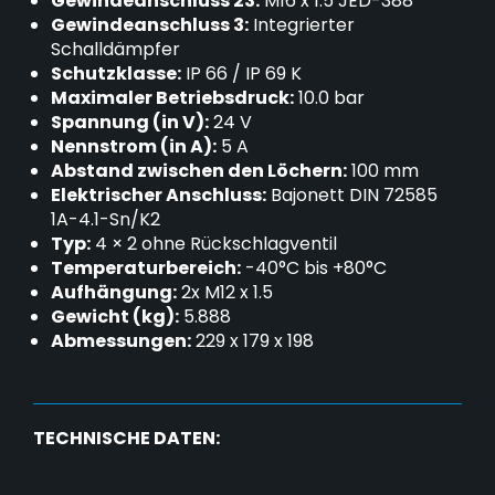
Gewindeanschluss 23:
M16 x 1.5 JED-388
Gewindeanschluss 3:
Integrierter
Schalldämpfer
Schutzklasse:
IP 66 / IP 69 K
Maximaler Betriebsdruck:
10.0 bar
Spannung (in V):
24 V
Nennstrom (in A):
5 A
Abstand zwischen den Löchern:
100 mm
Elektrischer Anschluss:
Bajonett DIN 72585
1A-4.1-Sn/K2
Typ:
4 × 2 ohne Rückschlagventil
Temperaturbereich:
-40°C bis +80°C
Aufhängung:
2x M12 x 1.5
Gewicht (kg):
5.888
Abmessungen:
229 x 179 x 198
TECHNISCHE DATEN: