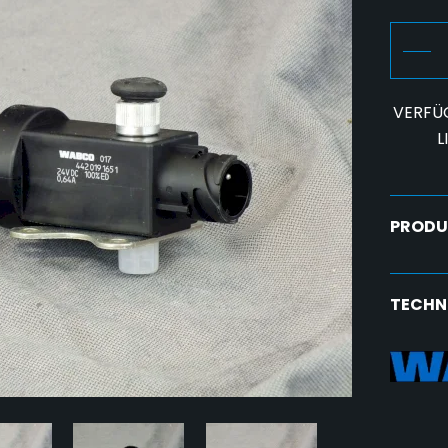
VERFÜ
L
PRODU
TECHN