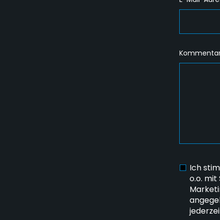
Kommentar
Ich sti
o.o. mit
Marketi
angegeb
jederze