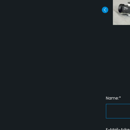
Name:*
E-Mail-Adre