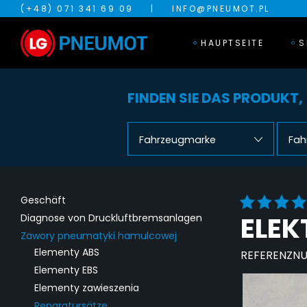
(+48) 071 341 69 09
|
INFO@PNEUMOT.PL
HAUPTSEITE
S
FINDEN SIE DAS PRODUKT,
Fahrzeugmarke
Fah
Geschäft
ELE
Diagnose von Druckluftbremsanlagen
Zawory pneumatyki hamulcowej
Elementy ABS
REFERENZN
Elementy EBS
Elementy zawieszenia
Reparatursätze