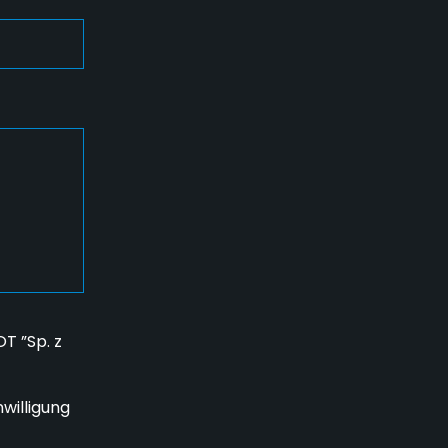
T ”Sp. z
willigung