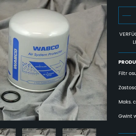
VERFÜ
L
PRODU
Filtr o
Zastos
Maks. c
Gwint w