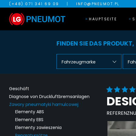
(+48) 071 341 69 09
|
INFO@PNEUMOT.PL
HAUPTSEITE
S
FINDEN SIE DAS PRODUKT,
Fahrzeugmarke
Fah
Geschäft
DESI
Diagnose von Druckluftbremsanlagen
Zawory pneumatyki hamulcowej
Elementy ABS
REFERENZN
Elementy EBS
Elementy zawieszenia
Reparatursätze