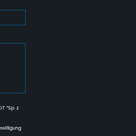
T ”Sp. z
willigung