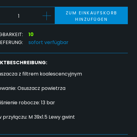
ZUM EINKAUFSKORB
HINZUFÜGEN
GBARKEIT:
10
IEFERUNG:
sofort verfügbar
KTBESCHREIBUNG:
suszacza z filtrem koalescencyjnym
owanie: Osuszacz powietrza
iśnienie robocze: 13 bar
 przyłączu: M 39x1.5 Lewy gwint