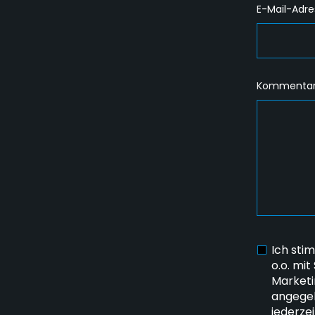
E-Mail-Adre
Kommentar
Ich sti
o.o. mit
Marketi
angegeb
jederze