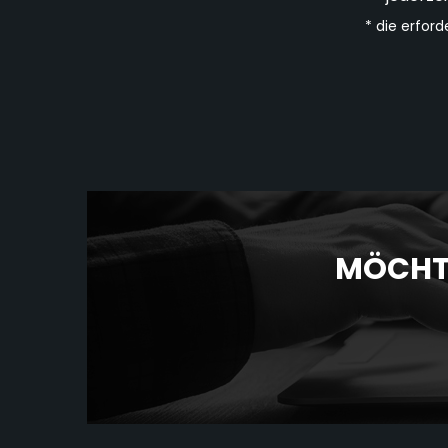
* die erford
MÖCHTE